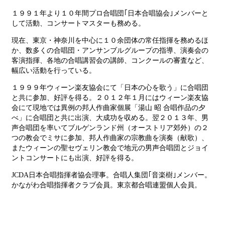
１９９１年より１０年間プロ合唱団｢日本合唱協会｣メンバーと
して活動、コンサートマスターも務める。
現在、東京・神奈川を中心に１０余団体の常任指揮を務めるほ
か、数多くの合唱団・アンサンブルグループの指導、演奏会の
客演指揮、各地の合唱講習会の講師、コンクールの審査など、
幅広い活動を行っている。
１９９９年ウィーン楽友協会にて「日本の心を歌う」に合唱団
と共に参加、好評を得る。２０１２年１月にはウィーン楽友協
会にて現地では異例の邦人作曲家個展「湯山 昭 合唱作品の夕
べ」に合唱団と共に出演、大成功を収める。翌２０１３年、男
声合唱団を率いてブルゲンランド州（オーストリア郊外）の２
つの教会でミサに参加、邦人作曲家の宗教曲を演奏（献歌）、
またウィーンの聖セヴェリン教会で地元の男声合唱団とジョイ
ントコンサートにも出演、好評を得る。
JCDA日本合唱指揮者協会理事。合唱人集団｢音楽樹｣メンバー。
かながわ合唱指揮者クラブ会員。東京都合唱連盟個人会員。