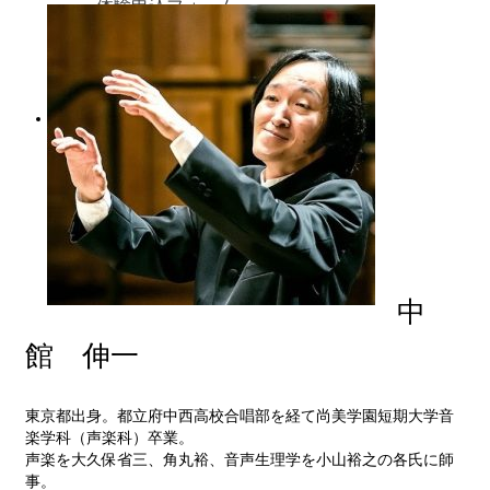
体験申込フォーム
お問い合わせ
会則等
中
館 伸一
東京都出身。都立府中西高校合唱部を経て尚美学園短期大学音
楽学科（声楽科）卒業。
声楽を大久保省三、角丸裕、音声生理学を小山裕之の各氏に師
事。