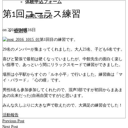
体験申込フォーム
第1回コーラス練習
お問い合わせ
on
2016年10月16日
会則等
第1回目の練習です。
29名のメンバーが集まってくれました。大人23名、子ども6名です。
喜びと緊張で最初は硬くなっていましたが、中館先生の面白く楽し
い指導で、あっという間にリラックスモードで練習ができました。
場所は小平駅からすぐの「ルネ小平」で行いました。練習曲は「マ
イ・バラード」「心の瞳」です。
男性8名も参加参加してくれたので、混声3部ですが初回からまあま
あの出来だった(自画自賛ですが)と思います。
みんな久しぶりに大きな声で歌えたので、大満足の練習会でした！
活動報告
Previous Post
Next Post