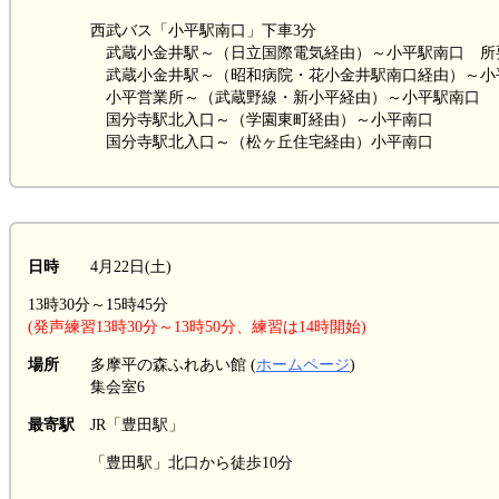
西武バス「小平駅南口」下車3分
武蔵小金井駅～（日立国際電気経由）～小平駅南口 所要
武蔵小金井駅～（昭和病院・花小金井駅南口経由）～小平駅
小平営業所～（武蔵野線・新小平経由）～小平駅南口
国分寺駅北入口～（学園東町経由）～小平南口
国分寺駅北入口～（松ヶ丘住宅経由）小平南口
日時
4月22日(土)
13時30分～15時45分
(発声練習13時30分～13時50分、練習は14時開始)
場所
多摩平の森ふれあい館 (
ホームページ
)
集会室6
最寄駅
JR「豊田駅」
「豊田駅」北口から徒歩10分