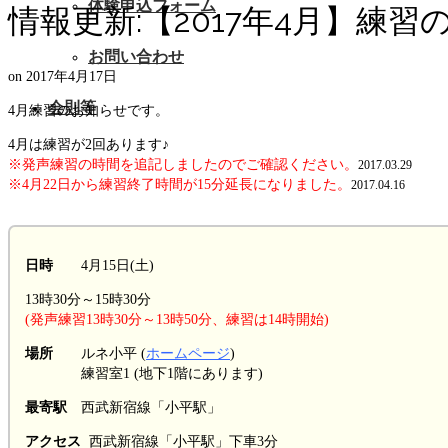
体験申込フォーム
情報更新:【2017年4月】練習
お問い合わせ
on
2017年4月17日
会則等
4月練習のお知らせです。
4月は練習が2回あります♪
※発声練習の時間を追記しましたのでご確認ください。
2017.03.29
※4月22日から練習終了時間が15分延長になりました。
2017.04.16
日時
4月15日(土)
13時30分～15時30分
(発声練習13時30分～13時50分、練習は14時開始)
場所
ルネ小平 (
ホームページ
)
練習室1 (地下1階にあります)
最寄駅
西武新宿線「小平駅」
アクセス
西武新宿線「小平駅」下車3分