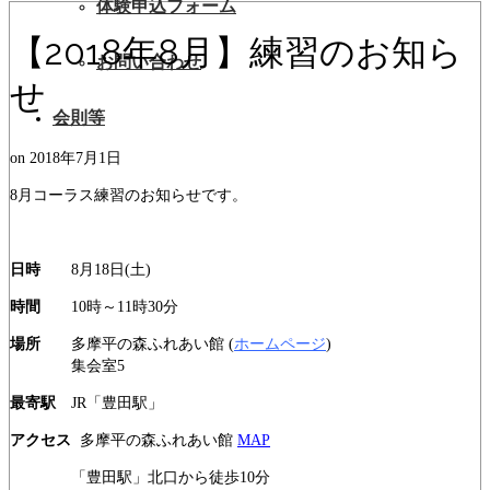
体験申込フォーム
【2018年8月】練習のお知ら
お問い合わせ
せ
会則等
on
2018年7月1日
8月コーラス練習のお知らせです。
日時
8月18日(土)
時間
10時～11時30分
場所
多摩平の森ふれあい館 (
ホームページ
)
集会室5
最寄駅
JR「豊田駅」
アクセス
多摩平の森ふれあい館
MAP
「豊田駅」北口から徒歩10分