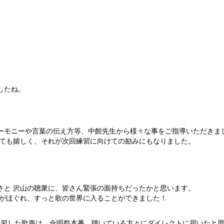
したね。
ーモニーや言葉の伝え方等、中館先生から様々な事をご指導いただきま
とても嬉しく、それが次回練習に向けての励みにもなりました。
さと 沢山の聴衆に、皆さん緊張の面持ちだったかと思います。
張がほぐれ、すっと歌の世界に入ることができました！
練習した歌声は、合唱祭本番、聴いている方々にダイレクトに届いたと