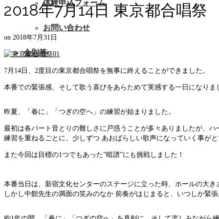
体験申込フォーム
2018年7月14日 東京都合唱祭
お問い合わせ
on
2018年7月31日
会則等
7月14日、2度目の東京都合唱祭を無事に終えることができました。
本番での緊張感、そして歌う喜びをあらためて実感する一日になりま
昨夏、「春に」「つぎの空へ」の練習が始まりました。
最初は各パート音とりの難しさに戸惑うことが多々ありましたが、ハ
練習を重ねるごとに、少しずつ あおばらしい歌声になっていく事が
また今回は目標の1つでもあった”暗譜”にも挑戦しました！
本番当日は、新宿文化センターのステージに立った時、ホールの大き
しかし中館先生の満面の笑みのなか 前奏がはじまると、いつしか緊
約1年の間、「春に」「つぎの空へ」を真剣に、そして楽しみながら