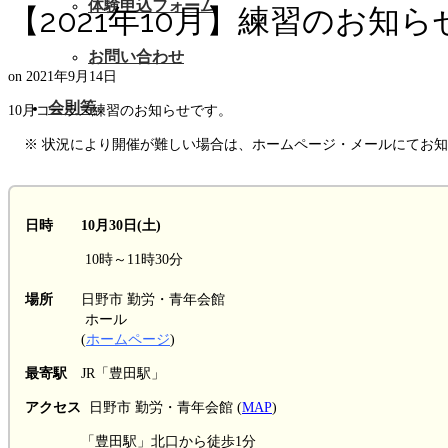
体験申込フォーム
【2021年10月】練習のお知ら
お問い合わせ
on
2021年9月14日
会則等
10月コーラス練習のお知らせです。
※ 状況により開催が難しい場合は、ホームページ・メールにてお知
日時 10月30日(土)
10時～11時30分
場所
日野市 勤労・青年会館
ホール
(
ホームページ
)
最寄駅
JR「豊田駅」
アクセス
日野市 勤労・青年会館 (
MAP
)
「豊田駅」北口から徒歩1分