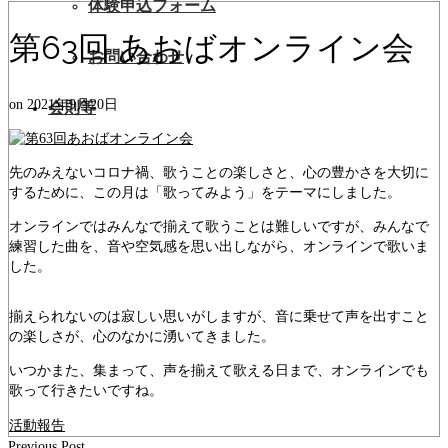
体験申込フォーム
第63回 あおばオンライン会
お問い合わせ
on
2021年9月20日
会則等
先のみえないコロナ禍、歌うことの楽しさと、心の豊かさを大切に
するために、この月は「歌ってみよう」をテーマにしました。
オンラインではみんなで揃えて歌うことは難しいですが、みんなで
練習した曲を、音や空気感を思い出しながら、オンラインで歌いま
した。
揃えられないのは寂しい思いがしますが、音に乗せて声を出すこと
の楽しさが、心のなかに湧いてきました。
いつかまた、集まって、声を揃えて歌える日まで、オンラインでも
歌って行きたいですね。
活動報告
Previous Post