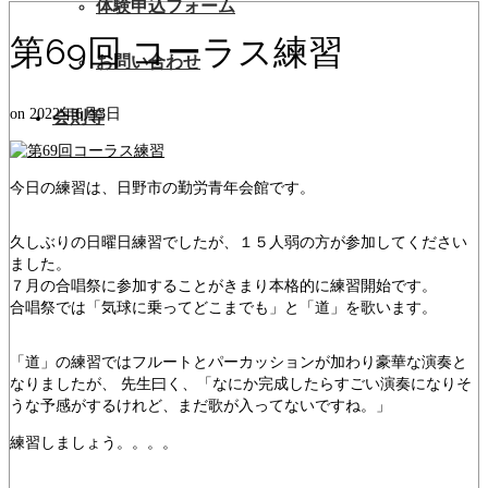
体験申込フォーム
第69回 コーラス練習
お問い合わせ
on
2022年6月3日
会則等
今日の練習は、日野市の勤労青年会館です。
久しぶりの日曜日練習でしたが、１５人弱の方が参加してください
ました。
７月の合唱祭に参加することがきまり本格的に練習開始です。
合唱祭では「気球に乗ってどこまでも」と「道」を歌います。
「道」の練習ではフルートとパーカッションが加わり豪華な演奏と
なりましたが、 先生曰く、「なにか完成したらすごい演奏になりそ
うな予感がするけれど、まだ歌が入ってないですね。」
練習しましょう。。。。