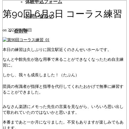
体験申込フォーム
第90回 6月3日 コーラス練習
お問い合わせ
on
2023年6月4日
会則等
本日の練習は久しぶりに国立駅近くのさんせいホールです。
なんと中館先生が急な用事で来ることができなくなったため自主練
習に。
しかし、我々も成長しました！（たぶん）
団員の有識者が指揮と指導を代行してくれたおかげで無事に練習す
ることができました。
みなさん楽譜にメモった先生の言葉を見ながら、いろいろ思い出し
て歌われていたのではないかと思います。
本番まであと一か月になりました。不安もありますが楽しみでもあ
ります。