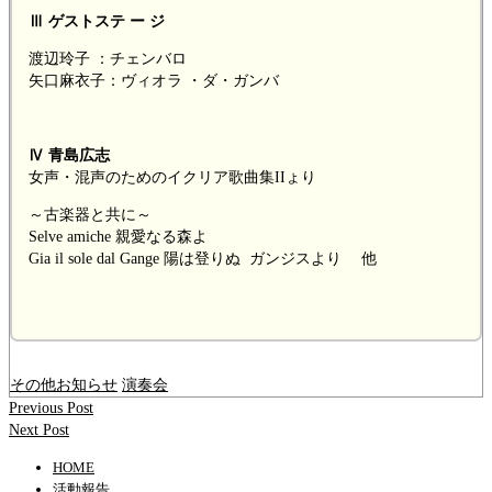
Ⅲ ゲストステ ー ジ
渡辺玲子 ：チェンバロ
矢口麻衣子：ヴィオラ ・ダ・ガンバ
Ⅳ 青島広志
女声・混声のためのイクリア歌曲集IIょり
～古楽器と共に～
Selve amiche 親愛なる森よ
Gia il sole dal Gange 陽は登りぬ ガンジスより 他
その他お知らせ
演奏会
Previous Post
Next Post
HOME
活動報告