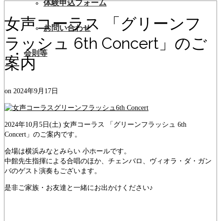
体験申込フォーム
女声コーラス 「グリーンフ
お問い合わせ
ラッシュ 6th Concert」のご
会則等
案内
on
2024年9月17日
2024年10月5日(土) 女声コーラス 「グリーンフラッシュ 6th
Concert」のご案内です。
会場は横浜みなとみらい 小ホールです。
中館先生指揮による合唱のほか、チェンバロ、ヴィオラ・ダ・ガン
バのゲスト演奏もございます。
是非ご家族・お友達と一緒にお出かけください♪