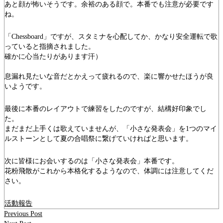
あと顔が怖いそうです。余裕のある顔で。本番でも注意が必要です
ね。
「Chessboard」ですが、スタミナを心配してか、かなり安全運転で歌
っていると指摘されました。
確かに心当たりがあります汗）
息漏れ見たいな音だとかえって疲れるので、楽に響かせたほうが良
いようです。
最後に本番のレイアウトで練習をしたのですが、結構好印象でし
た。
まだまだ上手くは歌えていませんが、「小さな発表会」を1つのマイ
ルストーンとして夏の合唱祭に繋げていければと思います。
次に皆様にお会いするのは「小さな発表会」本番です。
花粉飛散がこれから本格化するようなので、体調には注意してくだ
さい。
活動報告
Previous Post