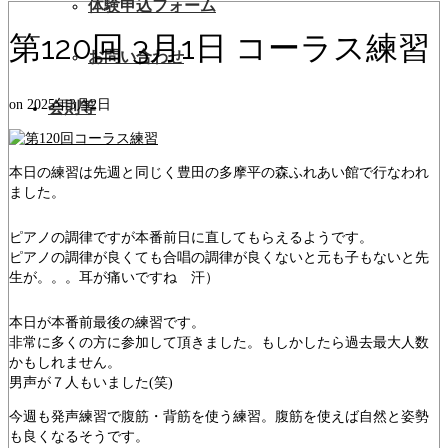
体験申込フォーム
第120回 3月1日 コーラス練習
お問い合わせ
on
2025年3月2日
会則等
本日の練習は先週と同じく豊田の多摩平の森ふれあい館で行なわれ
ました。
ピアノの調律ですが本番前日に直してもらえるようです。
ピアノの調律が良くても合唱の調律が良くないと元も子もないと先
生が。。。耳が痛いですね 汗）
本日が本番前最後の練習です。
非常に多くの方に参加して頂きました。もしかしたら過去最大人数
かもしれません。
男声が７人もいました(笑)
今週も発声練習で腹筋・背筋を使う練習。腹筋を使えば自然と姿勢
も良くなるそうです。