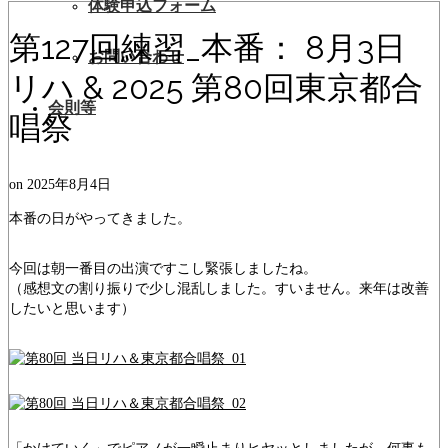
体験申込フォーム
第127回練習_本番： 8月3日
お問い合わせ
リハ & 2025 第80回東京都合
会則等
唱祭
on
2025年8月4日
本番の日がやってきました。
今回は朝一番目の出演ですこし緊張しましたね。
（感想文の割り振りで少し混乱しました。すいません。来年は改善
したいと思います）