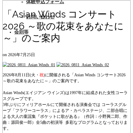
体験申込フォーム
「Asian Winds コンサート
お問い合わせ
2026 ～歌の花束をあなたに
会則等
～」のご案内
on
2026年7月25日
2026年8月11日(火・
祝
)に開催される「Asian Winds コンサート2026
～歌の花束をあなたに～」のご案内です。
Asian Winds(エイジアン ウインズ)は1997年に結成された女性コーラ
スグループです。
3年ぶりにフィリアホールにて開催される演奏会では コーラスグル
ープ「フラワーコーラス」によるア・カペラステージ、二部合唱に
よる大人の童謡集『ポケットに歌がある』（作詞：小野興二郎、作
曲：源田俊一郎）全5曲の初演等 多彩なプログラムとなっておりま
す。