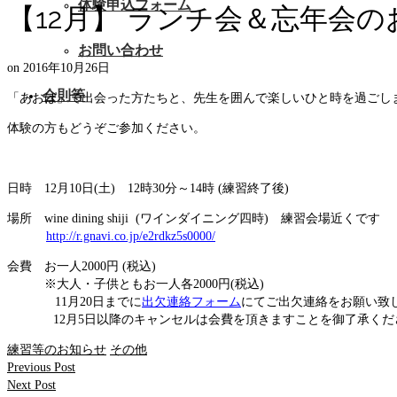
体験申込フォーム
【12月】 ランチ会＆忘年会
お問い合わせ
on
2016年10月26日
会則等
「あおば」で出会った方たちと、先生を囲んで楽しいひと時を過ごし
体験の方もどうぞご参加ください。
日時 12月10日(土) 12時30分～14時 (練習終了後)
場所 wine dining shiji (ワインダイニング四時) 練習会場近くです
http://r.gnavi.co.jp/e2rdkz5s0000/
会費 お一人2000円 (税込)
※大人・子供ともお一人各2000円(税込)
11月20日までに
出欠連絡フォーム
にてご出欠連絡をお願い致
12月5日以降のキャンセルは会費を頂きますことを御了承くだ
練習等のお知らせ
その他
Previous Post
Next Post