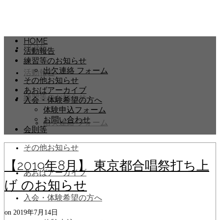
HOME
HOME
活動報告
練習等のお知らせ
出欠連絡 フォーム
活動報告
その他お知らせ
あおばアーカイブ
練習等のお知らせ
入会・体験希望の方へ
体験申込フォーム
お問い合わせ
出欠連絡 フォーム
会則等
その他お知らせ
【2019年8月】 東京都合唱祭打ち上
あおばアーカイブ
げ のお知らせ
入会・体験希望の方へ
on
2019年7月14日