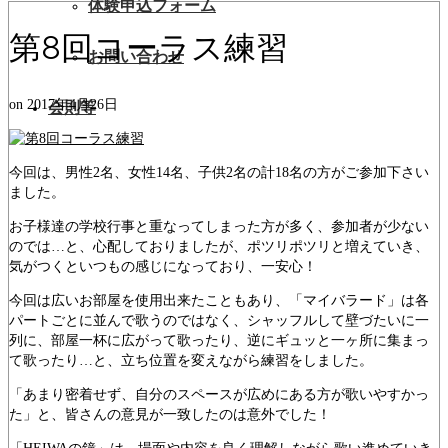
体験申込フォーム
第8回コーラス練習
お問い合わせ
on
2017年4月26日
会則等
今回は、男性2名、女性14名、子供2名の計18名の方がご参加下さい
ました。
お子様達の学校行事と重なってしまった方が多く、参加者が少ない
のでは…と、心配しておりましたが、ポツリポツリと増えていき、
気がつくといつもの感じになっており、一安心！
今回は広いお部屋を使用出来たこともあり、「マイバラード」は各
パートごとに並んで歌うのではなく、シャッフルして壁づたいに一
列に、部屋一杯に広がって歌ったり、逆にギュッと一ヶ所に集まっ
て歌ったり…と、立ち位置を変えながら練習をしました。
「あまり密着せず、自分のスペースが広めにある方が歌いやすかっ
た」と、皆さんの意見が一致したのは意外でした！