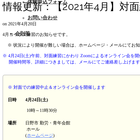
体験申込フォーム
情報更新：【2021年4月】
お問い合わせ
on
2021年4月20日
会則等
4月コーラス練習のお知らせです。
※ 状況により開催が難しい場合は、ホームページ・メールにてお知
※ 4月24日(土)午前、対面練習にかわり Zoomによるオンライン会を
開催時間等、詳細につきましては、メールにてご連絡差し上げます
※ 対面での練習中止＆オンライン会を開催します
日時 4月24日(土)
10時～11時30分
場所
日野市 勤労・青年会館
ホール
(
ホームページ
)