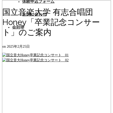
体験申込フォーム
国立音楽大学 有志合唱団
お問い合わせ
Honey「卒業記念コンサー
会則等
ト」のご案内
on
2025年2月25日