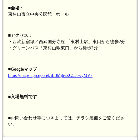
■会場
：
東村山市立中央公民館 ホール
■アクセス
：
・西武新宿線／西武国分寺線 「
東村山駅」東口から徒歩2分
・グリーンバス「東村山駅東口」から徒歩2分
■Googleマップ
：
https://maps.app.goo.gl/iL3Mj6vZG55rwyMV7
■入場無料です
■
お問い合わせ等につきましては、チラシ裏側をご覧くださ
い。