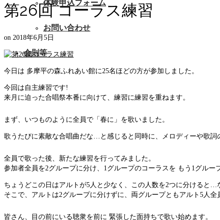
体験申込フォーム
第26回 コーラス練習
お問い合わせ
on
2018年6月5日
会則等
今日は 多摩平の森ふれあい館に25名ほどの方が参加しました。
今回は自主練習です!
来月に迫った合唱祭本番に向けて、練習に練習を重ねます。
まず、いつものように全員で「春に」を歌いました。
歌うたびに素敵な合唱曲だな…と感じると同時に、メロディーや歌詞
全員で歌った後、新たな練習を行ってみました。
参加者全員を2グループに分け、1グループのコーラスを もう1グル
ちょうどこの日はアルトが5人と少なく、この人数を2つに分けると…
そこで、アルトは2グループに分けずに、両グループともアルト5人全
皆さん、目の前にいる聴衆を前に 緊張した面持ちで歌い始めます。