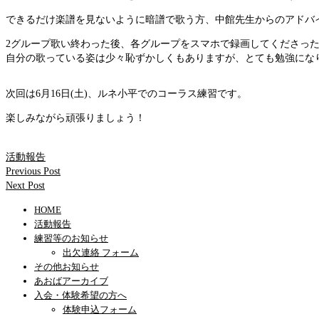
できるだけ楽譜を見ないように暗譜で歌う方、中館先生からのアドバ
2グループ歌い終わった後、各グループをスマホで録画してくださっ
自分の歌っている姿は少々恥ずかしくもありますが、とても勉強になり
次回は6月16日(土)、ルネ小平でのコーラス練習です。
楽しみながら頑張りましょう！
活動報告
Previous Post
Next Post
HOME
活動報告
練習等のお知らせ
出欠連絡 フォーム
その他お知らせ
あおばアーカイブ
入会・体験希望の方へ
体験申込フォーム