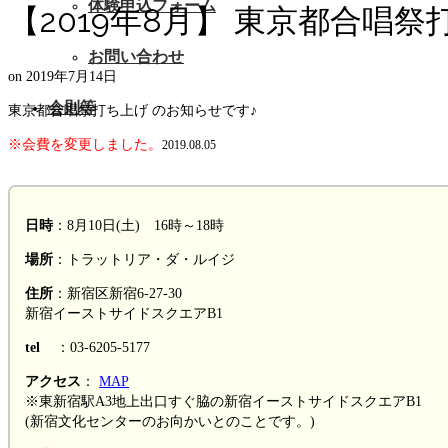
体験申込フォーム
【2019年8月】 東京都合唱
お問い合わせ
on
2019年7月14日
会則等
東京都合唱祭打ち上げ のお知らせです♪
※会費を変更しました。
2019.08.05
日時
：8月10日(土) 16時～18時
場所
：トラットリア・ダ・ルイジ
住所
：新宿区新宿6-27-30
新宿イーストサイドスクエアB1
tel
：03-6205-5177
アクセス
：
M
AP
※東新宿駅A3地上出口すぐ脇の新宿イーストサイドスクエアB1
(新宿文化センターのお向かいとのことです。)