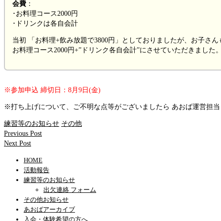
会費
：
･お料理コース2000円
･ドリンクは各自会計
当初 「お料理+飲み放題で3800円」としておりましたが、お子さ
お料理コース2000円+”ドリンク各自会計”にさせていただきました
※参加申込 締切日：8月9日(金)
※打ち上げについて、ご不明な点等がございましたら あおば運営担
練習等のお知らせ
その他
Previous Post
Next Post
HOME
活動報告
練習等のお知らせ
出欠連絡 フォーム
その他お知らせ
あおばアーカイブ
入会・体験希望の方へ